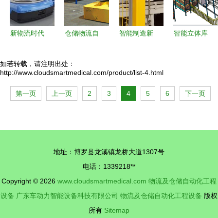
仓储自动化
工程设备
新物流时代
仓储物流自
智能制造新
智能立体库
下智能仓储
动化技术的
标杆 超达
布局结构图
中心的建设
发展与工程
阀门集团参
与机械设备
如若转载，请注明出处：
http://www.cloudsmartmedical.com/product/list-4.html
路径与关键
设备演进
观风涌智能
设计
技术
球阀自动化
第一页
上一页
2
3
4
5
6
下一页
装配线与物
流仓储自动
化设备
地址：博罗县龙溪镇龙桥大道1307号
电话：1339218**
Copyright © 2026
www.cloudsmartmedical.com
物流及仓储自动化工程
设备
广东车动力智能设备科技有限公司
物流及仓储自动化工程设备
版权
所有
Sitemap