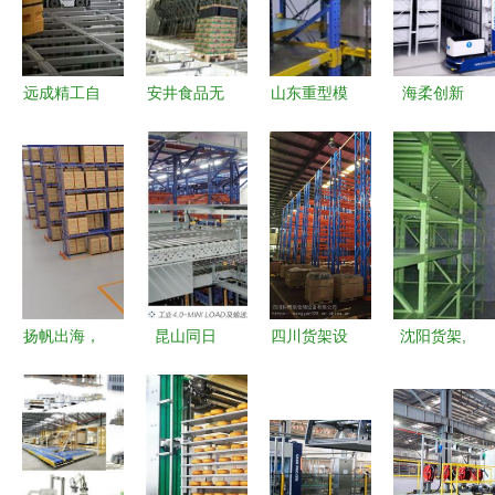
远成精工自
安井食品无
山东重型模
海柔创新
动化仓库建
锡冷库自动
具货架厂家
以箱式仓储
设前期准备
化改造 赋
抽屉式货架
机器人，重
指南 物流
能冷链物流
与带天车冲
塑物流与工
与仓储自动
与仓储的新
压模具存放
厂的价值未
化工程设备
篇章
架，现货供
来
部署的关键
应助力物流
步骤
及仓储自动
扬帆出海，
昆山同日
四川货架设
沈阳货架,
化工程
智造未来
以智能物流
备 物流及
长春货架,
劢微机器人
解决方案赋
仓储自动化
大连货架,
即将闪耀韩
能汽配行业
工程设备的
配套图片
国智能工厂
转型升级
技术革新与