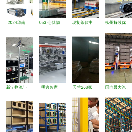
与自动化展
应用
览会
2024华南
053 仓储物
现制茶饮中
柳州持续优
国际瓦楞展
流系统中的
央工厂 物
化营商环
将在现场提
自动化缓存
流与仓储自
境，助
供更多自动
（上） 挑
动化工程助
力“柳州制
化解决方案
战、设备与
力产业升级
造”乘风破
目标缓冲区
浪出海
不足的应对
策略
新宁物流与
明逸智库
天竺268家
国内最大汽
海柔创新达
以提质增效
仓储物流企
车物流无人
成战略合
加速度，引
业将全清
仓库 熊猫
作，携手共
领物流仓储
退，自动化
小仓一站式
建智慧物流
自动化新篇
设备转型升
仓储托管公
新生态
章
级势在必行
司的物流与