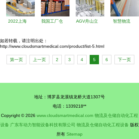
专业之道
突破与未来
2022上海
我国工厂仓
AGV舟山立
智慧物流
快递物流展
储物流现状
体库 物流
AGV小车在
电动物流车
及自动化工
与仓储自动
自动化仓储
如若转载，请注明出处：
http://www.cloudsmartmedical.com/product/list-5.html
与智能自动
程设备发展
化工程装备
物流中的运
化引领未来
前景
的设计制造
行机制
第一页
上一页
2
3
4
5
6
下一页
物流发展
与应用
地址：博罗县龙溪镇龙桥大道1307号
电话：1339218**
Copyright © 2026
www.cloudsmartmedical.com
物流及仓储自动化工程
设备
广东车动力智能设备科技有限公司
物流及仓储自动化工程设备
版权
所有
Sitemap