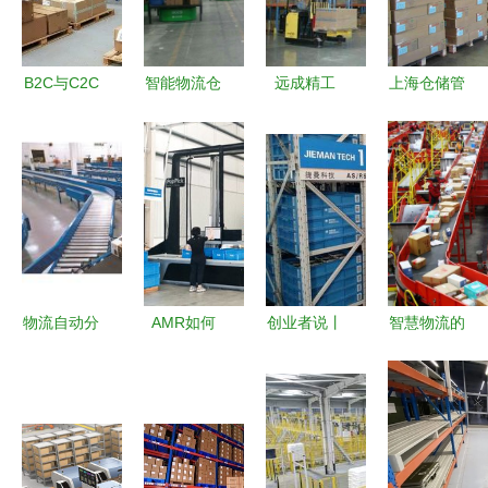
化工程设备
的应用与趋
势
B2C与C2C
智能物流仓
远成精工
上海仓储管
电商拣货优
储机器人凭
自动化仓库
理服务与物
化方法及物
何受电商巨
在物流与仓
流自动化
流仓储自动
头重用？
储中的便利
——英脉物
化设备应用
性解析
流的全面解
决方案
物流自动分
AMR如何
创业者说丨
智慧物流的
拣机的服务
打通仓储物
王国敏 我
领军者 物
让人满意才
流'任督二
就是喜欢折
流及仓储自
值得选择
脉'——极
腾，物流及
动化工程设
——深圳东
智嘉郑勇谈
仓储自动化
备盘点
昌自动化的
智慧物流的
工程设备