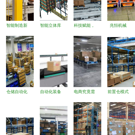
智能制造新
智能立体库
科技赋能，
兆恒机械
标杆 超达
布局结构图
助力国控广
汽车零部件
阀门集团参
与机械设备
州物流中心
物流无人仓
观风涌智能
设计
实现数智化
库震撼亮
球阀自动化
升级
相，引领仓
装配线与物
储自动化新
流仓储自动
浪潮
化设备
仓储自动化
自动化装备
电商究竟需
前置仓模式
的寻宝图
让医药物流
要怎样的物
与仓储自动
物流及仓储
更加智能高
流服务？
化 新零售
自动化工程
效
——探究仓
物流的双轮
设备解析
储物流自动
驱动