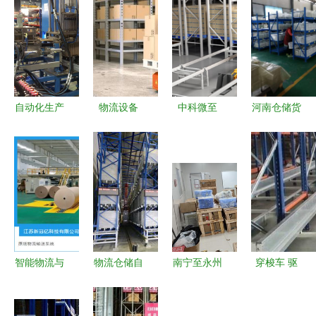
自动化生产
物流设备
中科微至
河南仓储货
线与物流仓
现代物流及
以智能仓配
架厂家 引
储系统工程
仓储自动化
一体化，开
领物流及仓
特点、工艺
的核心引擎
启工厂物流
储自动化工
布局及设备
自动化新篇
程设备新篇
应用
章
章
智能物流与
物流仓储自
南宁至永州
穿梭车 驱
智造未来
动化 驱动
物流运输服
动仓储物流
华南国际瓦
现代供应链
务与仓储自
迈向智能高