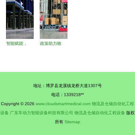
楞展引领仓
的五大核心
动化解决方
效新时代
储与工厂自
系统
案
动化新浪潮
智能赋能，
政策助力物
重塑未来
流技术与装
物流仓储智
备悄然崛起
能化升级的
物流及仓储
必然趋势与
自动化工程
地址：博罗县龙溪镇龙桥大道1307号
自动化设备
设备发展解
电话：1339218**
发展
析
Copyright © 2026
www.cloudsmartmedical.com
物流及仓储自动化工程
设备
广东车动力智能设备科技有限公司
物流及仓储自动化工程设备
版权
所有
Sitemap