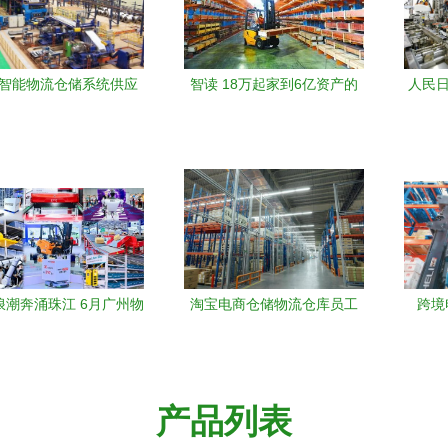
智能物流仓储系统供应
智读 18万起家到6亿资产的
人民日
 引领物流自动化新篇章
物流莞企进化史——探秘自
发展 
动化工程设备巨头\u2019的
蜕变与前瞻
浪潮奔涌珠江 6月广州物
淘宝电商仓储物流仓库员工
跨境
备展全景擘画仓储自动
管理与自动化设备优化指南
海，
化新未来
产品列表