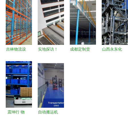
推进物流自
与仓储自动
瑞泰风扇机
破解汽车零
动化 现代
化的意义重
组合与自动
部件与物流
化工程设备
塑物流各环
化设备的完
仓储输送痛
提升仓储效
节
美结合
点
率
吉林物流设
实地探访！
成都定制货
山西永东化
备与仓储货
申通快递华
架厂家技术
工股份煤焦
架 迈向自
南总部拟5
解析 从选
油精细加工
动化的工程
月投入运
型到落地的
及特种炭黑
升级之路
营，就在钟
核心要点
综合利用项
落潭！物流
目加紧施工
及仓储自动
物流及仓储
化工程设备
自动化工程
震坤行 物
自动搬运机
成亮点
设备成关键
料管理的智
器人 物流
催化剂