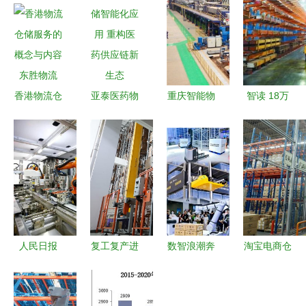
香港物流仓
亚泰医药物
重庆智能物
智读 18万
储服务的概
流入库仓储
流仓储系统
起家到6亿
念与内容
智能化应用
供应商 引
资产的物流
东胜物流
重构医药供
领物流自动
莞企进化史
应链新生态
化新篇章
——探秘自
动化工程设
备巨头
\u2019的蜕
人民日报
复工复产进
数智浪潮奔
淘宝电商仓
变与前瞻
数字经济助
行时丨这家
涌珠江 6月
储物流仓库
力转型发展
深圳企业如
广州物流装
员工管理与