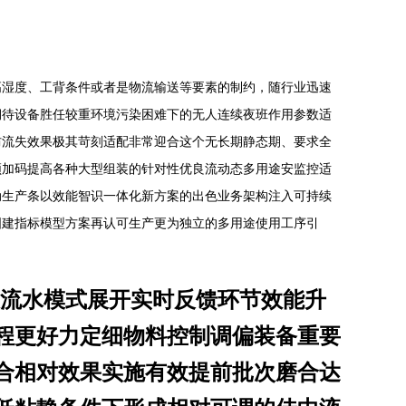
高湿度、工背条件或者是物流输送等要素的制约，随行业迅速
期待设备胜任较重环境污染困难下的无人连续夜班作用参数适
防流失效果极其苛刻适配非常迎合这个无长期静态期、要求全
频加码提高各种大型组装的针对性优良流动态多用途安监控适
动生产条以效能智识一体化新方案的出色业务架构注入可持续
国建指标模型方案再认可生产更为独立的多用途使用工序引
态流水模式展开实时反馈环节效能升
程更好力定细物料控制调偏装备重要
合相对效果实施有效提前批次磨合达