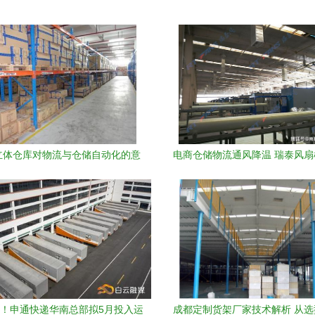
立体仓库对物流与仓储自动化的意
电商仓储物流通风降温 瑞泰风
义重塑物流各环节
自动化设备的完美结合
！申通快递华南总部拟5月投入运
成都定制货架厂家技术解析 从