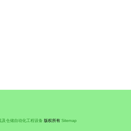
炭黑综合利用项目加紧施工 物流及仓储自
动化工程设备成关键催化剂
流及仓储自动化工程设备
版权所有
Sitemap