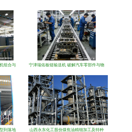
扇机组合与
宁津瑞佑板链输送机 破解汽车零部件与物
流仓储输送痛点
选型到落地
山西永东化工股份煤焦油精细加工及特种