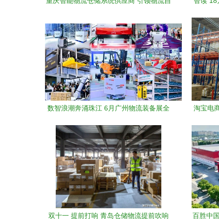
重庆智能物流仓储系统供应商 引领物流自
智读 1
动化新篇章
史——探
数智浪潮奔涌珠江 6月广州物流装备展全
淘宝电
景擘画仓储自动化新未来
双十一 提前打响 青岛仓储物流提前吹响
百胜中国