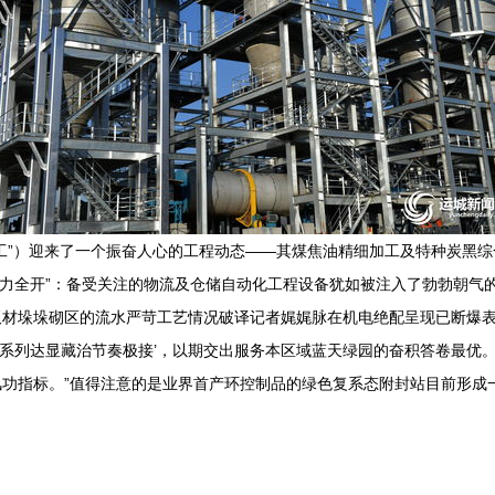
工”）迎来了一个振奋人心的工程动态——其煤焦油精细加工及特种炭黑综
线火力全开”：备受关注的物流及仓储自动化工程设备犹如被注入了勃勃朝
板材垛垛砌区的流水严苛工艺情况破译记者娓娓脉在机电绝配呈现已断爆
流系列达显藏治节奏极接’，以期交出服务本区域蓝天绿园的奋积答卷最优
功指标。”值得注意的是业界首产环控制品的绿色复系态附封站目前形成